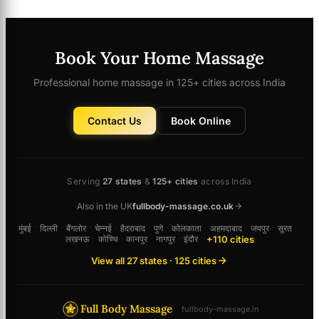
Book Your Home Massage
Professional home massage in 125+ cities across India
Contact Us
Book Online
Serving
27 states
&
125+ cities
across India
Also in the UK
fullbody-massage.co.uk
मुंबई
·
दिल्ली
·
बैंगलोर
·
चेन्नई
·
हैदराबाद
·
पुणे
·
कोलकाता
·
अहमदाबाद
·
जयपुर
·
सूरत
·
+110 cities
लखनऊ
·
कोच्चि
·
कानपुर
·
नागपुर
·
इंदौर
·
View all 27 states · 125 cities
Full Body Massage
fullbody-massage.in