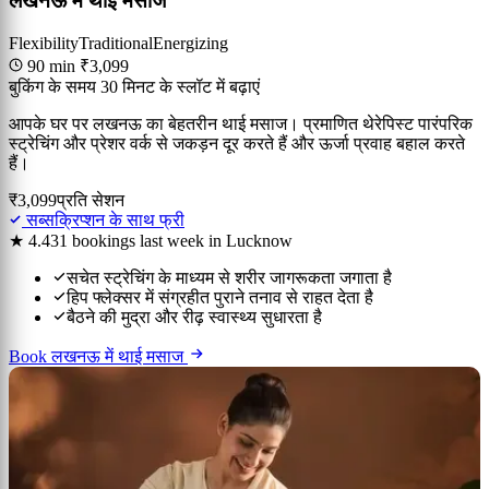
लखनऊ में थाई मसाज
Flexibility
Traditional
Energizing
90 min
₹3,099
बुकिंग के समय 30 मिनट के स्लॉट में बढ़ाएं
आपके घर पर लखनऊ का बेहतरीन थाई मसाज। प्रमाणित थेरेपिस्ट पारंपरिक
स्ट्रेचिंग और प्रेशर वर्क से जकड़न दूर करते हैं और ऊर्जा प्रवाह बहाल करते
हैं।
₹3,099
प्रति सेशन
सब्सक्रिप्शन के साथ फ्री
★ 4.4
31 bookings last week in Lucknow
सचेत स्ट्रेचिंग के माध्यम से शरीर जागरूकता जगाता है
हिप फ्लेक्सर में संग्रहीत पुराने तनाव से राहत देता है
बैठने की मुद्रा और रीढ़ स्वास्थ्य सुधारता है
Book लखनऊ में थाई मसाज