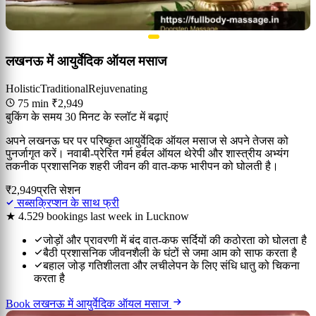
लखनऊ में आयुर्वेदिक ऑयल मसाज
Holistic
Traditional
Rejuvenating
75 min
₹2,949
बुकिंग के समय 30 मिनट के स्लॉट में बढ़ाएं
अपने लखनऊ घर पर परिष्कृत आयुर्वेदिक ऑयल मसाज से अपने तेजस को
पुनर्जागृत करें। नवाबी-प्रेरित गर्म हर्बल ऑयल थेरेपी और शास्त्रीय अभ्यंग
तकनीक प्रशासनिक शहरी जीवन की वात-कफ भारीपन को घोलती है।
₹2,949
प्रति सेशन
सब्सक्रिप्शन के साथ फ्री
★ 4.5
29 bookings last week in Lucknow
जोड़ों और प्रावरणी में बंद वात-कफ सर्दियों की कठोरता को घोलता है
बैठी प्रशासनिक जीवनशैली के घंटों से जमा आम को साफ करता है
बहाल जोड़ गतिशीलता और लचीलेपन के लिए संधि धातु को चिकना
करता है
Book लखनऊ में आयुर्वेदिक ऑयल मसाज