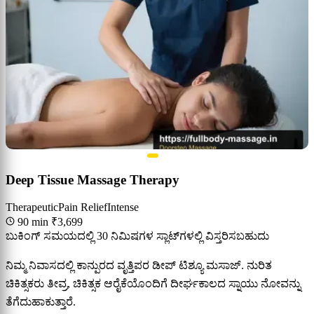
Deep Tissue Massage Therapy
Therapeutic
Pain Relief
Intense
90 min
₹3,699
ಬುಕಿಂಗ್ ಸಮಯದಲ್ಲಿ 30 ನಿಮಿಷಗಳ ಸ್ಲಾಟ್‌ಗಳಲ್ಲಿ ವಿಸ್ತರಿಸಬಹುದು
ನಿಮ್ಮ ನಿವಾಸದಲ್ಲಿ ಕಾನ್ಪುರದ ವೃತ್ತಿಪರ ಡೀಪ್ ಟಿಶ್ಯೂ ಮಸಾಜ್. ನುರಿತ
ಚಿಕಿತ್ಸಕರು ತೀವ್ರ, ಚಿಕಿತ್ಸಕ ಆರೈಕೆಯೊಂದಿಗೆ ದೀರ್ಘಕಾಲದ ಸ್ನಾಯು ನೋವನ್ನು
ತೆಗೆದುಹಾಕುತ್ತಾರೆ.