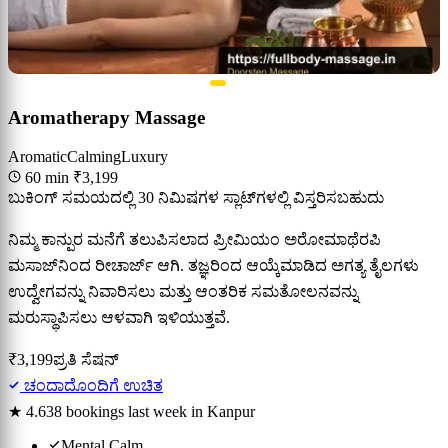
Aromatherapy Massage
Aromatic
Calming
Luxury
60 min
₹3,199
ಬುಕಿಂಗ್ ಸಮಯದಲ್ಲಿ 30 ನಿಮಿಷಗಳ ಸ್ಲಾಟ್‌ಗಳಲ್ಲಿ ವಿಸ್ತರಿಸಬಹುದು
ನಿಮ್ಮ ಕಾನ್ಪುರ ಮನೆಗೆ ತಲುಪಿಸಲಾದ ಪ್ರೀಮಿಯಂ ಅರೋಮಾಥೆರಪಿ
ಮಸಾಜ್‌ನಿಂದ ರೀಚಾರ್ಜ್ ಆಗಿ. ತಜ್ಞರಿಂದ ಆಯ್ಕೆಮಾಡಿದ ಅಗತ್ಯ ತೈಲಗಳು
ಉದ್ವೇಗವನ್ನು ನಿವಾರಿಸಲು ಮತ್ತು ಆಂತರಿಕ ಸಮತೋಲನವನ್ನು
ಮರುಸ್ಥಾಪಿಸಲು ಆಳವಾಗಿ ಇಳಿಯುತ್ತವೆ.
₹3,199
ಪ್ರತಿ ಸೆಷನ್
ಚಂದಾದೊಂದಿಗೆ ಉಚಿತ
★ 4.6
38 bookings last week in Kanpur
Mental Calm