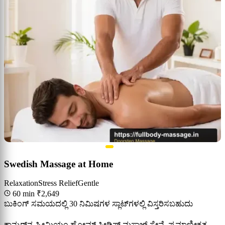
Swedish Massage at Home
Relaxation
Stress Relief
Gentle
60 min
₹2,649
ಬುಕಿಂಗ್ ಸಮಯದಲ್ಲಿ 30 ನಿಮಿಷಗಳ ಸ್ಲಾಟ್‌ಗಳಲ್ಲಿ ವಿಸ್ತರಿಸಬಹುದು
ಕಾನ್ಪುರ್‌ನ ಪ್ರೀಮಿಯಂ ಹೋಮ್ ಸ್ವೀಡಿಷ್ ಮಸಾಜ್ ಸೇವೆ. ಪ್ರಮಾಣೀಕೃತ