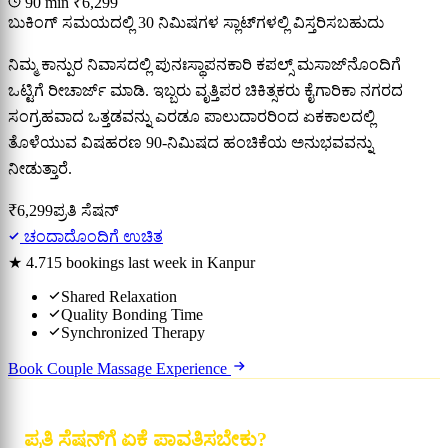
90 min
₹6,299
ಬುಕಿಂಗ್ ಸಮಯದಲ್ಲಿ 30 ನಿಮಿಷಗಳ ಸ್ಲಾಟ್‌ಗಳಲ್ಲಿ ವಿಸ್ತರಿಸಬಹುದು
ನಿಮ್ಮ ಕಾನ್ಪುರ ನಿವಾಸದಲ್ಲಿ ಪುನಃಸ್ಥಾಪನಕಾರಿ ಕಪಲ್ಸ್ ಮಸಾಜ್‌ನೊಂದಿಗೆ
ಒಟ್ಟಿಗೆ ರೀಚಾರ್ಜ್ ಮಾಡಿ. ಇಬ್ಬರು ವೃತ್ತಿಪರ ಚಿಕಿತ್ಸಕರು ಕೈಗಾರಿಕಾ ನಗರದ
ಸಂಗ್ರಹವಾದ ಒತ್ತಡವನ್ನು ಎರಡೂ ಪಾಲುದಾರರಿಂದ ಏಕಕಾಲದಲ್ಲಿ
ತೊಳೆಯುವ ವಿಷಹರಣ 90-ನಿಮಿಷದ ಹಂಚಿಕೆಯ ಅನುಭವವನ್ನು
ನೀಡುತ್ತಾರೆ.
₹6,299
ಪ್ರತಿ ಸೆಷನ್
ಚಂದಾದೊಂದಿಗೆ ಉಚಿತ
★ 4.7
15 bookings last week in Kanpur
Shared Relaxation
Quality Bonding Time
Synchronized Therapy
Book Couple Massage Experience
ಪ್ರತಿ ಸೆಷನ್‌ಗೆ ಏಕೆ ಪಾವತಿಸಬೇಕು?