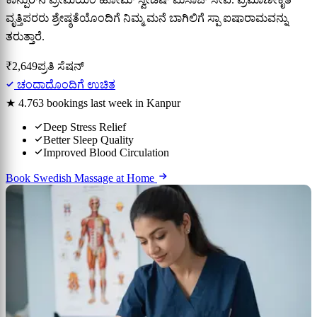
ವೃತ್ತಿಪರರು ಶ್ರೇಷ್ಠತೆಯೊಂದಿಗೆ ನಿಮ್ಮ ಮನೆ ಬಾಗಿಲಿಗೆ ಸ್ಪಾ ಐಷಾರಾಮವನ್ನು
ತರುತ್ತಾರೆ.
₹2,649
ಪ್ರತಿ ಸೆಷನ್
ಚಂದಾದೊಂದಿಗೆ ಉಚಿತ
★ 4.7
63 bookings last week in Kanpur
Deep Stress Relief
Better Sleep Quality
Improved Blood Circulation
Book Swedish Massage at Home