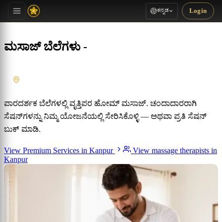
ಕನ್ನಡ
Login
ಮಸಾಜ್ ಬೆಲೆಗಳು -
Kanpur
, Uttar Pradesh
ಪಾರದರ್ಶಕ ಬೆಲೆಗಳಲ್ಲಿ ವೃತ್ತಿಪರ ಹೋಮ್ ಮಸಾಜ್. ಚಂದಾದಾರರಾಗಿ
ಸೆಷನ್‌ಗಳನ್ನು ನಿಮ್ಮ ಯೋಜನೆಯಲ್ಲಿ ಸೇರಿಸಿಕೊಳ್ಳಿ — ಅಥವಾ ಪ್ರತಿ ಸೆಷನ್
ಬುಕ್ ಮಾಡಿ.
View Premium Services in Kanpur
View massage therapists in
Kanpur