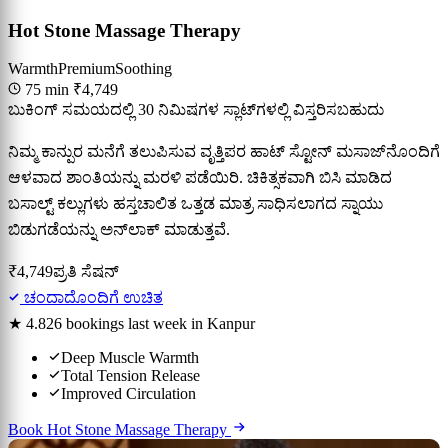
Hot Stone Massage Therapy
Warmth
Premium
Soothing
75 min
₹4,749
ಬುಕಿಂಗ್ ಸಮಯದಲ್ಲಿ 30 ನಿಮಿಷಗಳ ಸ್ಲಾಟ್‌ಗಳಲ್ಲಿ ವಿಸ್ತರಿಸಬಹುದು
ನಿಮ್ಮ ಕಾನ್ಪುರ ಮನೆಗೆ ತಲುಪಿಸುವ ವೃತ್ತಿಪರ ಹಾಟ್ ಸ್ಟೋನ್ ಮಸಾಜ್‌ನೊಂದಿಗೆ
ಆಳವಾದ ಶಾಂತಿಯನ್ನು ಮರಳಿ ಪಡೆಯಿರಿ. ಚಿಕಿತ್ಸಕವಾಗಿ ಬಿಸಿ ಮಾಡಿದ
ಬಸಾಲ್ಟ್ ಕಲ್ಲುಗಳು ಹಸ್ತಚಾಲಿತ ಒತ್ತಡ ಮಾತ್ರ ಸಾಧಿಸಲಾಗದ ಸ್ನಾಯು
ಬಿಡುಗಡೆಯನ್ನು ಅನ್‌ಲಾಕ್ ಮಾಡುತ್ತವೆ.
₹4,749
ಪ್ರತಿ ಸೆಷನ್
ಚಂದಾದೊಂದಿಗೆ ಉಚಿತ
★ 4.8
26 bookings last week in Kanpur
Deep Muscle Warmth
Total Tension Release
Improved Circulation
Book Hot Stone Massage Therapy