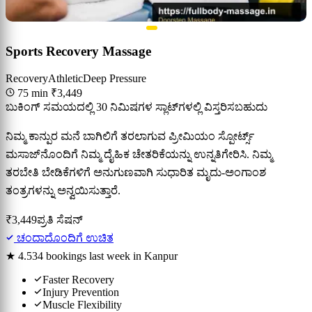
Sports Recovery Massage
Recovery
Athletic
Deep Pressure
75 min
₹3,449
ಬುಕಿಂಗ್ ಸಮಯದಲ್ಲಿ 30 ನಿಮಿಷಗಳ ಸ್ಲಾಟ್‌ಗಳಲ್ಲಿ ವಿಸ್ತರಿಸಬಹುದು
ನಿಮ್ಮ ಕಾನ್ಪುರ ಮನೆ ಬಾಗಿಲಿಗೆ ತರಲಾಗುವ ಪ್ರೀಮಿಯಂ ಸ್ಪೋರ್ಟ್ಸ್
ಮಸಾಜ್‌ನೊಂದಿಗೆ ನಿಮ್ಮ ದೈಹಿಕ ಚೇತರಿಕೆಯನ್ನು ಉನ್ನತಿಗೇರಿಸಿ. ನಿಮ್ಮ
ತರಬೇತಿ ಬೇಡಿಕೆಗಳಿಗೆ ಅನುಗುಣವಾಗಿ ಸುಧಾರಿತ ಮೃದು-ಅಂಗಾಂಶ
ತಂತ್ರಗಳನ್ನು ಅನ್ವಯಿಸುತ್ತಾರೆ.
₹3,449
ಪ್ರತಿ ಸೆಷನ್
ಚಂದಾದೊಂದಿಗೆ ಉಚಿತ
★ 4.5
34 bookings last week in Kanpur
Faster Recovery
Injury Prevention
Muscle Flexibility