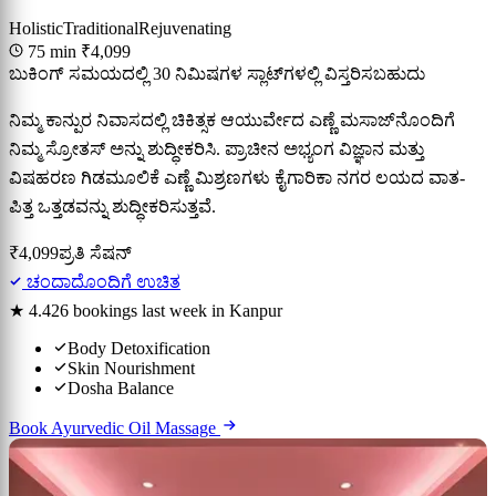
Holistic
Traditional
Rejuvenating
75 min
₹4,099
ಬುಕಿಂಗ್ ಸಮಯದಲ್ಲಿ 30 ನಿಮಿಷಗಳ ಸ್ಲಾಟ್‌ಗಳಲ್ಲಿ ವಿಸ್ತರಿಸಬಹುದು
ನಿಮ್ಮ ಕಾನ್ಪುರ ನಿವಾಸದಲ್ಲಿ ಚಿಕಿತ್ಸಕ ಆಯುರ್ವೇದ ಎಣ್ಣೆ ಮಸಾಜ್‌ನೊಂದಿಗೆ
ನಿಮ್ಮ ಸ್ರೋತಸ್ ಅನ್ನು ಶುದ್ಧೀಕರಿಸಿ. ಪ್ರಾಚೀನ ಅಭ್ಯಂಗ ವಿಜ್ಞಾನ ಮತ್ತು
ವಿಷಹರಣ ಗಿಡಮೂಲಿಕೆ ಎಣ್ಣೆ ಮಿಶ್ರಣಗಳು ಕೈಗಾರಿಕಾ ನಗರ ಲಯದ ವಾತ-
ಪಿತ್ತ ಒತ್ತಡವನ್ನು ಶುದ್ಧೀಕರಿಸುತ್ತವೆ.
₹4,099
ಪ್ರತಿ ಸೆಷನ್
ಚಂದಾದೊಂದಿಗೆ ಉಚಿತ
★ 4.4
26 bookings last week in Kanpur
Body Detoxification
Skin Nourishment
Dosha Balance
Book Ayurvedic Oil Massage