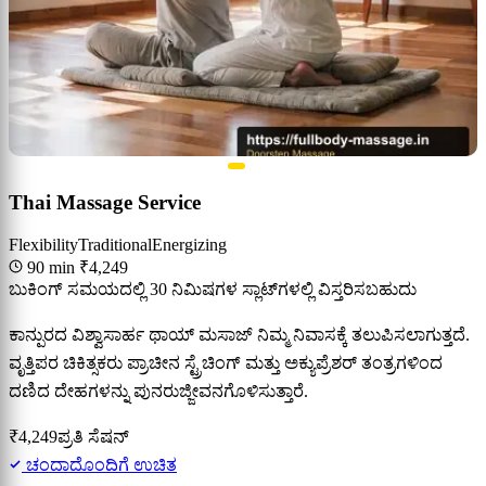
Thai Massage Service
Flexibility
Traditional
Energizing
90 min
₹4,249
ಬುಕಿಂಗ್ ಸಮಯದಲ್ಲಿ 30 ನಿಮಿಷಗಳ ಸ್ಲಾಟ್‌ಗಳಲ್ಲಿ ವಿಸ್ತರಿಸಬಹುದು
ಕಾನ್ಪುರದ ವಿಶ್ವಾಸಾರ್ಹ ಥಾಯ್ ಮಸಾಜ್ ನಿಮ್ಮ ನಿವಾಸಕ್ಕೆ ತಲುಪಿಸಲಾಗುತ್ತದೆ.
ವೃತ್ತಿಪರ ಚಿಕಿತ್ಸಕರು ಪ್ರಾಚೀನ ಸ್ಟ್ರೆಚಿಂಗ್ ಮತ್ತು ಅಕ್ಯುಪ್ರೆಶರ್ ತಂತ್ರಗಳಿಂದ
ದಣಿದ ದೇಹಗಳನ್ನು ಪುನರುಜ್ಜೀವನಗೊಳಿಸುತ್ತಾರೆ.
₹4,249
ಪ್ರತಿ ಸೆಷನ್
ಚಂದಾದೊಂದಿಗೆ ಉಚಿತ