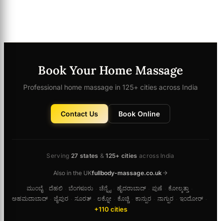
Book Your Home Massage
Professional home massage in 125+ cities across India
Contact Us
Book Online
Serving
27 states
&
125+ cities
across India
Also in the UK
fullbody-massage.co.uk
ಮುಂಬೈ
ದೆಹಲಿ
ಬೆಂಗಳೂರು
ಚೆನ್ನೈ
ಹೈದರಾಬಾದ್
ಪುಣೆ
ಕೋಲ್ಕತ್ತಾ
·
·
·
·
·
·
·
ಅಹಮದಾಬಾದ್
ಜೈಪುರ
ಸೂರತ್
ಲಕ್ನೋ
ಕೊಚ್ಚಿ
ಕಾನ್ಪುರ
ನಾಗ್ಪುರ
ಇಂದೋರ್
·
·
·
·
·
·
·
·
+110 cities