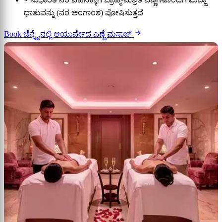
ಧಾತುವನ್ನು (ನರ ಅಂಗಾಂಶ) ಪೋಷಿಸುತ್ತದೆ
Book ಚೆನ್ನೈನಲ್ಲಿ ಆಯುರ್ವೇದ ಎಣ್ಣೆ ಮಸಾಜ್