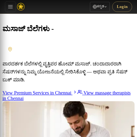
ಕನ್ನಡ
Login
ಮಸಾಜ್ ಬೆಲೆಗಳು -
Chennai
, Tamil Nadu
ಪಾರದರ್ಶಕ ಬೆಲೆಗಳಲ್ಲಿ ವೃತ್ತಿಪರ ಹೋಮ್ ಮಸಾಜ್. ಚಂದಾದಾರರಾಗಿ
ಸೆಷನ್‌ಗಳನ್ನು ನಿಮ್ಮ ಯೋಜನೆಯಲ್ಲಿ ಸೇರಿಸಿಕೊಳ್ಳಿ — ಅಥವಾ ಪ್ರತಿ ಸೆಷನ್
ಬುಕ್ ಮಾಡಿ.
View Premium Services in Chennai
View massage therapists
in Chennai