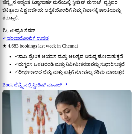
ಚೆನ್ನೈನ ಅತ್ಯಂತ ವಿಶ್ವಾಸಾರ್ಹ ಮನೆಯಲ್ಲಿ ಸ್ವೀಡಿಷ್ ಮಸಾಜ್. ವೃತ್ತಿಪರ
ಚಿಕಿತ್ಸಕರು ವಿಶ್ವ ದರ್ಜೆಯ ಆರೈಕೆಯೊಂದಿಗೆ ನಿಮ್ಮ ನಿವಾಸಕ್ಕೆ ಶಾಂತಿಯನ್ನು
ತರುತ್ತಾರೆ.
₹2,549
ಪ್ರತಿ ಸೆಷನ್
ಚಂದಾದೊಂದಿಗೆ ಉಚಿತ
★ 4.6
83 bookings last week in Chennai
ಶಾಖ-ಪ್ರೇರಿತ ಆಯಾಸ ಮತ್ತು ಆಲಸ್ಯದ ವಿರುದ್ಧ ಹೋರಾಡುತ್ತದೆ
ದುಗ್ಧರಸ ಒಳಚರಂಡಿ ಮತ್ತು ನಿರ್ವಿಷೀಕರಣವನ್ನು ಸುಧಾರಿಸುತ್ತದೆ
ದೀರ್ಘಕಾಲದ ಬೆನ್ನು ಮತ್ತು ಕುತ್ತಿಗೆ ನೋವನ್ನು ಕಡಿಮೆ ಮಾಡುತ್ತದೆ
Book ಚೆನ್ನೈನಲ್ಲಿ ಸ್ವೀಡಿಷ್ ಮಸಾಜ್