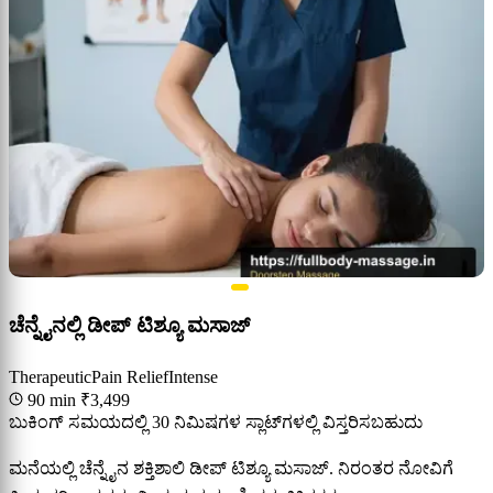
ಚೆನ್ನೈನಲ್ಲಿ ಡೀಪ್ ಟಿಶ್ಯೂ ಮಸಾಜ್
Therapeutic
Pain Relief
Intense
90 min
₹3,499
ಬುಕಿಂಗ್ ಸಮಯದಲ್ಲಿ 30 ನಿಮಿಷಗಳ ಸ್ಲಾಟ್‌ಗಳಲ್ಲಿ ವಿಸ್ತರಿಸಬಹುದು
ಮನೆಯಲ್ಲಿ ಚೆನ್ನೈನ ಶಕ್ತಿಶಾಲಿ ಡೀಪ್ ಟಿಶ್ಯೂ ಮಸಾಜ್. ನಿರಂತರ ನೋವಿಗೆ