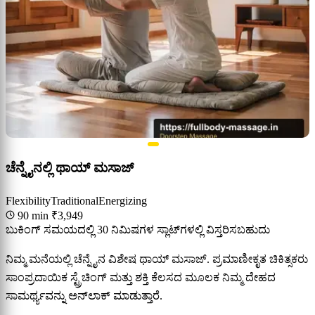
ಚೆನ್ನೈನಲ್ಲಿ ಥಾಯ್ ಮಸಾಜ್
Flexibility
Traditional
Energizing
90 min
₹3,949
ಬುಕಿಂಗ್ ಸಮಯದಲ್ಲಿ 30 ನಿಮಿಷಗಳ ಸ್ಲಾಟ್‌ಗಳಲ್ಲಿ ವಿಸ್ತರಿಸಬಹುದು
ನಿಮ್ಮ ಮನೆಯಲ್ಲಿ ಚೆನ್ನೈನ ವಿಶೇಷ ಥಾಯ್ ಮಸಾಜ್. ಪ್ರಮಾಣೀಕೃತ ಚಿಕಿತ್ಸಕರು
ಸಾಂಪ್ರದಾಯಿಕ ಸ್ಟ್ರೆಚಿಂಗ್ ಮತ್ತು ಶಕ್ತಿ ಕೆಲಸದ ಮೂಲಕ ನಿಮ್ಮ ದೇಹದ
ಸಾಮರ್ಥ್ಯವನ್ನು ಅನ್‌ಲಾಕ್ ಮಾಡುತ್ತಾರೆ.