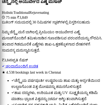
ಚೆನ್ನೈನಲ್ಲಿ ಆಯುರ್ವೇದ ಎಣ್ಣೆ ಮಸಾಜ್
Holistic
Traditional
Rejuvenating
75 min
₹3,849
ಬುಕಿಂಗ್ ಸಮಯದಲ್ಲಿ 30 ನಿಮಿಷಗಳ ಸ್ಲಾಟ್‌ಗಳಲ್ಲಿ ವಿಸ್ತರಿಸಬಹುದು
ನಿಮ್ಮ ಚೆನ್ನೈ ಮನೆ ಬಾಗಿಲಲ್ಲಿ ಪ್ರೀಮಿಯಂ ಆಯುರ್ವೇದ ಎಣ್ಣೆ
ಮಸಾಜ್‌ನೊಂದಿಗೆ ತಮಿಳುನಾಡಿನ ಗುಣಪಡಿಸುವ ಪರಂಪರೆಯನ್ನು ಗೌರವಿಸಿ.
ತಂಪಾದ ಗಿಡಮೂಲಿಕೆ ಎಣ್ಣೆಗಳು ಶಾಖ-ಒತ್ತಡಕ್ಕೊಳಗಾದ ದೇಹಗಳಿಗೆ
ಸಾಮರಸ್ಯ ಮರುಸ್ಥಾಪಿಸುತ್ತವೆ.
₹3,849
ಪ್ರತಿ ಸೆಷನ್
ಚಂದಾದೊಂದಿಗೆ ಉಚಿತ
★ 4.5
38 bookings last week in Chennai
ಚೆನ್ನೈಯ ವರ್ಷಪೂರ್ತಿ ಉಷ್ಣವಲಯ ಶಾಖ ಮತ್ತು ಆರ್ದ್ರತೆಯಿಂದ
ಉಲ್ಬಣಗೊಂಡ ಪಿತ್ತ ದೋಷವನ್ನು ಶಮನಗೊಳಿಸುತ್ತದೆ
ಶಾಖ ದದ್ದುಗಳು, ಉರಿಯೂತ ಮತ್ತು UV ಸೂಕ್ಷ್ಮತೆಯನ್ನು ಕಡಿಮೆ
ಮಾಡಲು ಭ್ರಾಜಕ ಪಿತ್ತವನ್ನು (ಚರ್ಮ ಅಗ್ನಿ) ತಂಪಾಗಿಸುತ್ತದೆ
ಸುಧಾರಿತ ನರ ವಹನಕ್ಕಾಗಿ ಬ್ರಾಹ್ಮಿ-ಮಿಶ್ರಿತ ಎಣ್ಣೆಗಳೊಂದಿಗೆ ಮಜ್ಜಾ