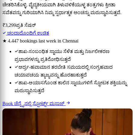
ಚೇತರಿಸಿಕೊಳ್ಳಿ. ವೈದ್ಯಕೀಯವಾಗಿ ತಿಳುವಳಿಕೆಯುಳ್ಳ ತಂತ್ರಗಳು ಕ್ರೀಡಾ
ಸವೆತವನ್ನು ಗುರಿಯಾಗಿಸಿ ನಿಮ್ಮ ಸ್ಪರ್ಧಾತ್ಮಕ ಅಂಚನ್ನು ಮರುಸ್ಥಾಪಿಸುತ್ತವೆ.
₹3,299
ಪ್ರತಿ ಸೆಷನ್
ಚಂದಾದೊಂದಿಗೆ ಉಚಿತ
★ 4.4
47 bookings last week in Chennai
ಶಾಖ-ಸಂಬಂಧಿತ ಸ್ನಾಯು ಸೆಳೆತ ಮತ್ತು ನಿರ್ಜಲೀಕರಣ
ಪ್ರಭಾವಗಳನ್ನು ಪ್ರತಿರೋಧಿಸುತ್ತದೆ
ಆರ್ದ್ರ-ಹವಾಮಾನ ತರಬೇತಿ ಸಮಯದಲ್ಲಿ ಸಂಗ್ರಹವಾದ
ಚಯಾಪಚಯ ತ್ಯಾಜ್ಯವನ್ನು ಹೊರಹಾಕುತ್ತದೆ
ಶಾಖ-ಆಯಾಸಗೊಂಡ ಕಾಲಿನ ಸ್ನಾಯುಗಳಿಗೆ ಸ್ಫೋಟಕ ಶಕ್ತಿಯನ್ನು
ಮರುಸ್ಥಾಪಿಸುತ್ತದೆ
Book ಚೆನ್ನೈನಲ್ಲಿ ಸ್ಪೋರ್ಟ್ಸ್ ಮಸಾಜ್