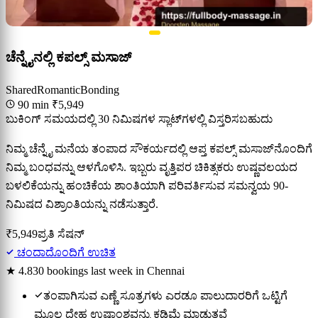
ಚೆನ್ನೈನಲ್ಲಿ ಕಪಲ್ಸ್ ಮಸಾಜ್
Shared
Romantic
Bonding
90 min
₹5,949
ಬುಕಿಂಗ್ ಸಮಯದಲ್ಲಿ 30 ನಿಮಿಷಗಳ ಸ್ಲಾಟ್‌ಗಳಲ್ಲಿ ವಿಸ್ತರಿಸಬಹುದು
ನಿಮ್ಮ ಚೆನ್ನೈ ಮನೆಯ ತಂಪಾದ ಸೌಕರ್ಯದಲ್ಲಿ ಆಪ್ತ ಕಪಲ್ಸ್ ಮಸಾಜ್‌ನೊಂದಿಗೆ
ನಿಮ್ಮ ಬಂಧವನ್ನು ಆಳಗೊಳಿಸಿ. ಇಬ್ಬರು ವೃತ್ತಿಪರ ಚಿಕಿತ್ಸಕರು ಉಷ್ಣವಲಯದ
ಬಳಲಿಕೆಯನ್ನು ಹಂಚಿಕೆಯ ಶಾಂತಿಯಾಗಿ ಪರಿವರ್ತಿಸುವ ಸಮನ್ವಯ 90-
ನಿಮಿಷದ ವಿಶ್ರಾಂತಿಯನ್ನು ನಡೆಸುತ್ತಾರೆ.
₹5,949
ಪ್ರತಿ ಸೆಷನ್
ಚಂದಾದೊಂದಿಗೆ ಉಚಿತ
★ 4.8
30 bookings last week in Chennai
ತಂಪಾಗಿಸುವ ಎಣ್ಣೆ ಸೂತ್ರಗಳು ಎರಡೂ ಪಾಲುದಾರರಿಗೆ ಒಟ್ಟಿಗೆ
ಮೂಲ ದೇಹ ಉಷ್ಣಾಂಶವನ್ನು ಕಡಿಮೆ ಮಾಡುತ್ತವೆ