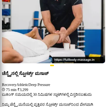
ಚೆನ್ನೈನಲ್ಲಿ ಸ್ಪೋರ್ಟ್ಸ್ ಮಸಾಜ್
Recovery
Athletic
Deep Pressure
75 min
₹3,299
ಬುಕಿಂಗ್ ಸಮಯದಲ್ಲಿ 30 ನಿಮಿಷಗಳ ಸ್ಲಾಟ್‌ಗಳಲ್ಲಿ ವಿಸ್ತರಿಸಬಹುದು
ನಿಮ್ಮ ಚೆನ್ನೈ ಮನೆಯಲ್ಲಿ ವೃತ್ತಿಪರ ಸ್ಪೋರ್ಟ್ಸ್ ಮಸಾಜ್‌ನಿಂದ ವೇಗವಾಗಿ