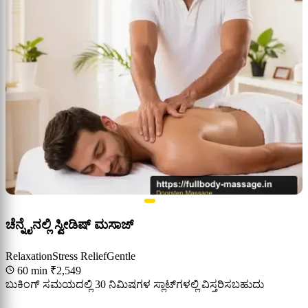
ಚೆನ್ನೈನಲ್ಲಿ ಸ್ವೀಡಿಷ್ ಮಸಾಜ್
Relaxation
Stress Relief
Gentle
60 min
₹2,549
ಬುಕಿಂಗ್ ಸಮಯದಲ್ಲಿ 30 ನಿಮಿಷಗಳ ಸ್ಲಾಟ್‌ಗಳಲ್ಲಿ ವಿಸ್ತರಿಸಬಹುದು