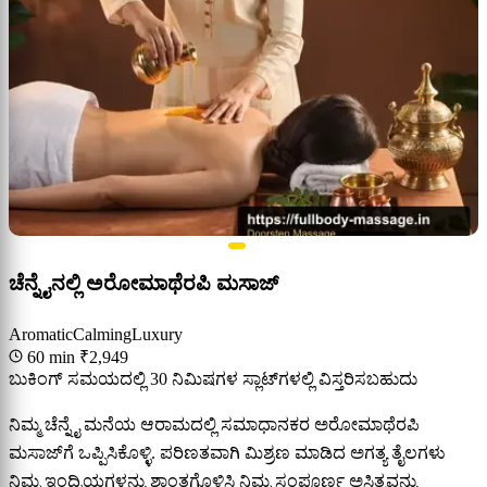
ಚೆನ್ನೈನಲ್ಲಿ ಅರೋಮಾಥೆರಪಿ ಮಸಾಜ್
Aromatic
Calming
Luxury
60 min
₹2,949
ಬುಕಿಂಗ್ ಸಮಯದಲ್ಲಿ 30 ನಿಮಿಷಗಳ ಸ್ಲಾಟ್‌ಗಳಲ್ಲಿ ವಿಸ್ತರಿಸಬಹುದು
ನಿಮ್ಮ ಚೆನ್ನೈ ಮನೆಯ ಆರಾಮದಲ್ಲಿ ಸಮಾಧಾನಕರ ಅರೋಮಾಥೆರಪಿ
ಮಸಾಜ್‌ಗೆ ಒಪ್ಪಿಸಿಕೊಳ್ಳಿ. ಪರಿಣತವಾಗಿ ಮಿಶ್ರಣ ಮಾಡಿದ ಅಗತ್ಯ ತೈಲಗಳು
ನಿಮ್ಮ ಇಂದ್ರಿಯಗಳನ್ನು ಶಾಂತಗೊಳಿಸಿ ನಿಮ್ಮ ಸಂಪೂರ್ಣ ಅಸ್ತಿತ್ವವನ್ನು