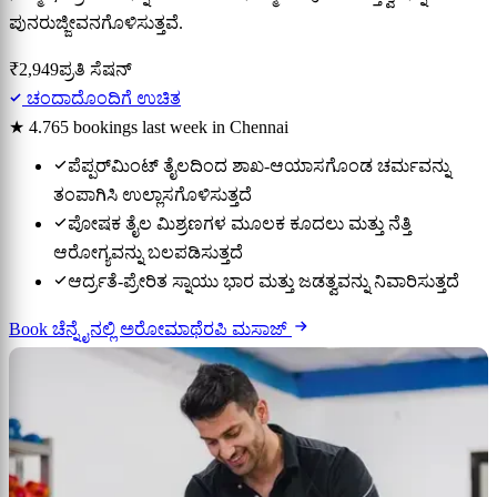
ಪುನರುಜ್ಜೀವನಗೊಳಿಸುತ್ತವೆ.
₹2,949
ಪ್ರತಿ ಸೆಷನ್
ಚಂದಾದೊಂದಿಗೆ ಉಚಿತ
★ 4.7
65 bookings last week in Chennai
ಪೆಪ್ಪರ್‌ಮಿಂಟ್ ತೈಲದಿಂದ ಶಾಖ-ಆಯಾಸಗೊಂಡ ಚರ್ಮವನ್ನು
ತಂಪಾಗಿಸಿ ಉಲ್ಲಾಸಗೊಳಿಸುತ್ತದೆ
ಪೋಷಕ ತೈಲ ಮಿಶ್ರಣಗಳ ಮೂಲಕ ಕೂದಲು ಮತ್ತು ನೆತ್ತಿ
ಆರೋಗ್ಯವನ್ನು ಬಲಪಡಿಸುತ್ತದೆ
ಆರ್ದ್ರತೆ-ಪ್ರೇರಿತ ಸ್ನಾಯು ಭಾರ ಮತ್ತು ಜಡತ್ವವನ್ನು ನಿವಾರಿಸುತ್ತದೆ
Book ಚೆನ್ನೈನಲ್ಲಿ ಅರೋಮಾಥೆರಪಿ ಮಸಾಜ್