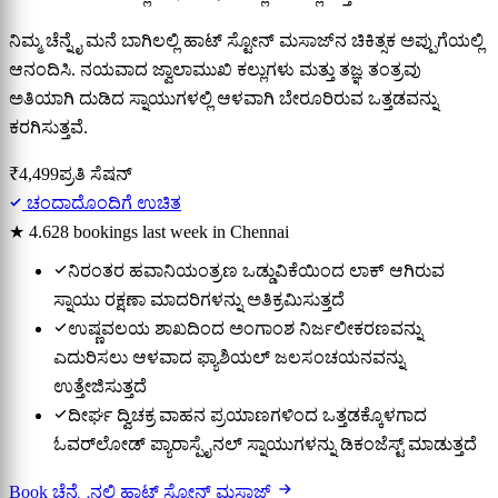
ನಿಮ್ಮ ಚೆನ್ನೈ ಮನೆ ಬಾಗಿಲಲ್ಲಿ ಹಾಟ್ ಸ್ಟೋನ್ ಮಸಾಜ್‌ನ ಚಿಕಿತ್ಸಕ ಅಪ್ಪುಗೆಯಲ್ಲಿ
ಆನಂದಿಸಿ. ನಯವಾದ ಜ್ವಾಲಾಮುಖಿ ಕಲ್ಲುಗಳು ಮತ್ತು ತಜ್ಞ ತಂತ್ರವು
ಅತಿಯಾಗಿ ದುಡಿದ ಸ್ನಾಯುಗಳಲ್ಲಿ ಆಳವಾಗಿ ಬೇರೂರಿರುವ ಒತ್ತಡವನ್ನು
ಕರಗಿಸುತ್ತವೆ.
₹4,499
ಪ್ರತಿ ಸೆಷನ್
ಚಂದಾದೊಂದಿಗೆ ಉಚಿತ
★ 4.6
28 bookings last week in Chennai
ನಿರಂತರ ಹವಾನಿಯಂತ್ರಣ ಒಡ್ಡುವಿಕೆಯಿಂದ ಲಾಕ್ ಆಗಿರುವ
ಸ್ನಾಯು ರಕ್ಷಣಾ ಮಾದರಿಗಳನ್ನು ಅತಿಕ್ರಮಿಸುತ್ತದೆ
ಉಷ್ಣವಲಯ ಶಾಖದಿಂದ ಅಂಗಾಂಶ ನಿರ್ಜಲೀಕರಣವನ್ನು
ಎದುರಿಸಲು ಆಳವಾದ ಫ್ಯಾಶಿಯಲ್ ಜಲಸಂಚಯನವನ್ನು
ಉತ್ತೇಜಿಸುತ್ತದೆ
ದೀರ್ಘ ದ್ವಿಚಕ್ರ ವಾಹನ ಪ್ರಯಾಣಗಳಿಂದ ಒತ್ತಡಕ್ಕೊಳಗಾದ
ಓವರ್‌ಲೋಡ್ ಪ್ಯಾರಾಸ್ಪೈನಲ್ ಸ್ನಾಯುಗಳನ್ನು ಡಿಕಂಜೆಸ್ಟ್ ಮಾಡುತ್ತದೆ
Book ಚೆನ್ನೈನಲ್ಲಿ ಹಾಟ್ ಸ್ಟೋನ್ ಮಸಾಜ್