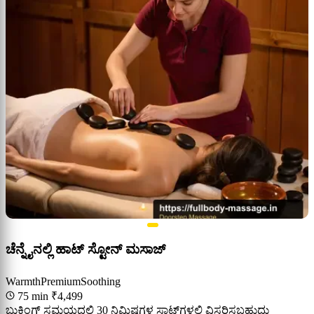
ಚೆನ್ನೈನಲ್ಲಿ ಹಾಟ್ ಸ್ಟೋನ್ ಮಸಾಜ್
Warmth
Premium
Soothing
75 min
₹4,499
ಬುಕಿಂಗ್ ಸಮಯದಲ್ಲಿ 30 ನಿಮಿಷಗಳ ಸ್ಲಾಟ್‌ಗಳಲ್ಲಿ ವಿಸ್ತರಿಸಬಹುದು