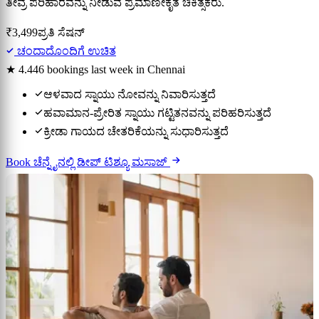
ತೀವ್ರ ಪರಿಹಾರವನ್ನು ನೀಡುವ ಪ್ರಮಾಣೀಕೃತ ಚಿಕಿತ್ಸಕರು.
₹3,499
ಪ್ರತಿ ಸೆಷನ್
ಚಂದಾದೊಂದಿಗೆ ಉಚಿತ
★ 4.4
46 bookings last week in Chennai
ಆಳವಾದ ಸ್ನಾಯು ನೋವನ್ನು ನಿವಾರಿಸುತ್ತದೆ
ಹವಾಮಾನ-ಪ್ರೇರಿತ ಸ್ನಾಯು ಗಟ್ಟಿತನವನ್ನು ಪರಿಹರಿಸುತ್ತದೆ
ಕ್ರೀಡಾ ಗಾಯದ ಚೇತರಿಕೆಯನ್ನು ಸುಧಾರಿಸುತ್ತದೆ
Book ಚೆನ್ನೈನಲ್ಲಿ ಡೀಪ್ ಟಿಶ್ಯೂ ಮಸಾಜ್