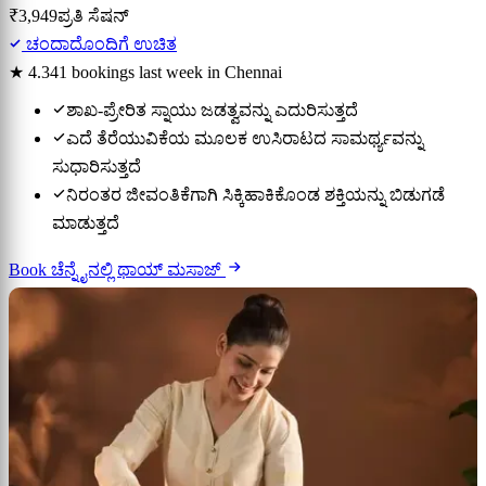
₹3,949
ಪ್ರತಿ ಸೆಷನ್
ಚಂದಾದೊಂದಿಗೆ ಉಚಿತ
★ 4.3
41 bookings last week in Chennai
ಶಾಖ-ಪ್ರೇರಿತ ಸ್ನಾಯು ಜಡತ್ವವನ್ನು ಎದುರಿಸುತ್ತದೆ
ಎದೆ ತೆರೆಯುವಿಕೆಯ ಮೂಲಕ ಉಸಿರಾಟದ ಸಾಮರ್ಥ್ಯವನ್ನು
ಸುಧಾರಿಸುತ್ತದೆ
ನಿರಂತರ ಜೀವಂತಿಕೆಗಾಗಿ ಸಿಕ್ಕಿಹಾಕಿಕೊಂಡ ಶಕ್ತಿಯನ್ನು ಬಿಡುಗಡೆ
ಮಾಡುತ್ತದೆ
Book ಚೆನ್ನೈನಲ್ಲಿ ಥಾಯ್ ಮಸಾಜ್