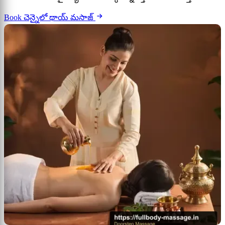
Book చెన్నైలో థాయ్ మసాజ్