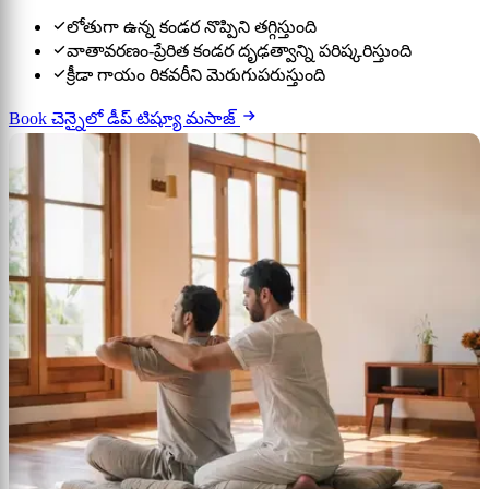
లోతుగా ఉన్న కండర నొప్పిని తగ్గిస్తుంది
వాతావరణం-ప్రేరిత కండర దృఢత్వాన్ని పరిష్కరిస్తుంది
క్రీడా గాయం రికవరీని మెరుగుపరుస్తుంది
Book చెన్నైలో డీప్ టిష్యూ మసాజ్