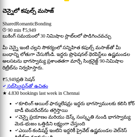
చెన్నైలో కపుల్స్ మసాజ్
Shared
Romantic
Bonding
90 min
₹5,949
బుకింగ్ సమయంలో 30 నిమిషాల స్లాట్‌లలో పొడిగించవచ్చు
మీ చెన్నై ఇంటి చల్లని సౌకర్యంలో సన్నిహిత కపుల్స్ మసాజ్‌తో మీ
బంధాన్ని లోతుగా చేసుకోండి. ఇద్దరు ప్రొఫెషనల్ థెరపిస్ట్‌లు ఉష్ణమండల
అలసటను భాగస్వామ్య ప్రశాంతతగా మార్చే సింక్రనైజ్డ్ 90-నిమిషాల
రిట్రీట్‌ను నిర్వహిస్తారు.
₹5,949
ప్రతి సెషన్
సబ్‌స్క్రిప్షన్‌తో ఉచితం
★ 4.8
30 bookings last week in Chennai
కూలింగ్ ఆయిల్ ఫార్ములేషన్లు ఇద్దరు భాగస్వాములకు కలిసి కోర్
బాడీ టెంపరేచర్‌ను తగ్గిస్తాయి
చెన్నై ప్రయాణం మరియు డెస్క్ సంస్కృతి నుండి భాగస్వామ్య
మెడ-భుజం ఒత్తిడిని లక్ష్యంగా చేస్తుంది
ఎయిర్-కండిషన్డ్ ఇంటిని ఇద్దరికీ ప్రైవేట్ ఉష్ణమండల వెల్‌నెస్