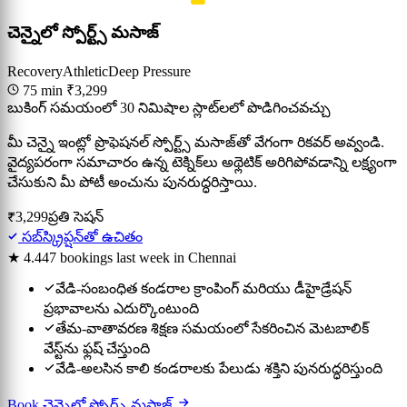
చెన్నైలో స్పోర్ట్స్ మసాజ్
Recovery
Athletic
Deep Pressure
75 min
₹3,299
బుకింగ్ సమయంలో 30 నిమిషాల స్లాట్‌లలో పొడిగించవచ్చు
మీ చెన్నై ఇంట్లో ప్రొఫెషనల్ స్పోర్ట్స్ మసాజ్‌తో వేగంగా రికవర్ అవ్వండి.
వైద్యపరంగా సమాచారం ఉన్న టెక్నిక్‌లు అథ్లెటిక్ అరిగిపోవడాన్ని లక్ష్యంగా
చేసుకుని మీ పోటీ అంచును పునరుద్ధరిస్తాయి.
₹3,299
ప్రతి సెషన్
సబ్‌స్క్రిప్షన్‌తో ఉచితం
★ 4.4
47 bookings last week in Chennai
వేడి-సంబంధిత కండరాల క్రాంపింగ్ మరియు డీహైడ్రేషన్
ప్రభావాలను ఎదుర్కొంటుంది
తేమ-వాతావరణ శిక్షణ సమయంలో సేకరించిన మెటబాలిక్
వేస్ట్‌ను ఫ్లష్ చేస్తుంది
వేడి-అలసిన కాలి కండరాలకు పేలుడు శక్తిని పునరుద్ధరిస్తుంది
Book చెన్నైలో స్పోర్ట్స్ మసాజ్