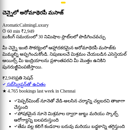
చెన్నైలో అరోమాథెరపీ మసాజ్
Aromatic
Calming
Luxury
60 min
₹2,949
బుకింగ్ సమయంలో 30 నిమిషాల స్లాట్‌లలో పొడిగించవచ్చు
మీ చెన్నై ఇంటి సౌకర్యంలో ఆహ్లాదకరమైన అరోమాథెరపీ మసాజ్‌కు
మిమ్మల్ని అప్పగించుకోండి. నిపుణులచే మిశ్రమం చేయబడిన ఎసెన్షియల్
ఆయిల్స్ మీ ఇంద్రియాలను ప్రశాంతపరచి మీ మొత్తం ఉనికిని
పునరుజ్జీవింపజేస్తాయి.
₹2,949
ప్రతి సెషన్
సబ్‌స్క్రిప్షన్‌తో ఉచితం
★ 4.7
65 bookings last week in Chennai
పెప్పర్‌మింట్ నూనెతో వేడి-అలసిన చర్మాన్ని చల్లబరచి తాజాగా
చేస్తుంది
పోషకమైన నూనె మిశ్రమాల ద్వారా జుట్టు మరియు స్కాల్ప్
ఆరోగ్యాన్ని బలపరుస్తుంది
తేమ వల్ల కలిగే కండరాల బరువు మరియు బద్ధకాన్ని తగ్గిస్తుంది