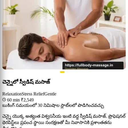
చెన్నైలో స్వీడిష్ మసాజ్
Relaxation
Stress Relief
Gentle
60 min
₹2,549
బుకింగ్ సమయంలో 30 నిమిషాల స్లాట్‌లలో పొడిగించవచ్చు
చెన్నై యొక్క అత్యంత విశ్వసనీయ ఇంటి వద్ద స్వీడిష్ మసాజ్. ప్రొఫెషనల్
థెరపిస్ట్‌లు ప్రపంచ స్థాయి సంరక్షణతో మీ నివాసానికి ప్రశాంతతను