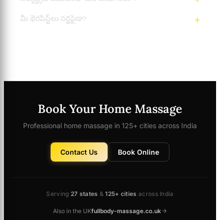
మీ థెరపిస్ట్‌లు సర్టిఫైడా?
Book Your Home Massage
Professional home massage in 125+ cities across India
Contact Us
Book Online
Serving
27 states
&
125+ cities
across India
Also in the UK
fullbody-massage.co.uk