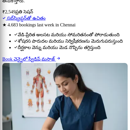
తీసుకొస్తారు.
₹2,549
ప్రతి సెషన్
సబ్‌స్క్రిప్షన్‌తో ఉచితం
★ 4.6
83 bookings last week in Chennai
వేడి-ప్రేరిత అలసట మరియు సోమరితనంతో పోరాడుతుంది
శోషరస పారుదల మరియు నిర్విషీకరణను మెరుగుపరుస్తుంది
దీర్ఘకాల వెన్ను మరియు మెడ నొప్పిను తగ్గిస్తుంది
Book చెన్నైలో స్వీడిష్ మసాజ్