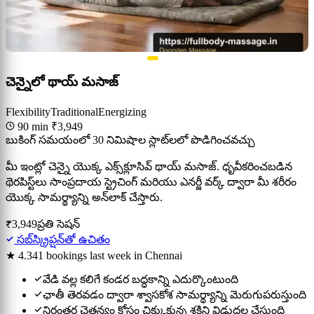
చెన్నైలో థాయ్ మసాజ్
Flexibility
Traditional
Energizing
90 min
₹3,949
బుకింగ్ సమయంలో 30 నిమిషాల స్లాట్‌లలో పొడిగించవచ్చు
మీ ఇంట్లో చెన్నై యొక్క ఎక్స్‌క్లూసివ్ థాయ్ మసాజ్. ధృవీకరించబడిన
థెరపిస్ట్‌లు సాంప్రదాయ స్ట్రెచింగ్ మరియు ఎనర్జీ వర్క్ ద్వారా మీ శరీరం
యొక్క సామర్థ్యాన్ని అన్‌లాక్ చేస్తారు.
₹3,949
ప్రతి సెషన్
సబ్‌స్క్రిప్షన్‌తో ఉచితం
★ 4.3
41 bookings last week in Chennai
వేడి వల్ల కలిగే కండర బద్ధకాన్ని ఎదుర్కొంటుంది
ఛాతీ తెరవడం ద్వారా శ్వాసకోశ సామర్థ్యాన్ని మెరుగుపరుస్తుంది
నిరంతర చైతన్యం కోసం చిక్కుకున్న శక్తిని విడుదల చేస్తుంది