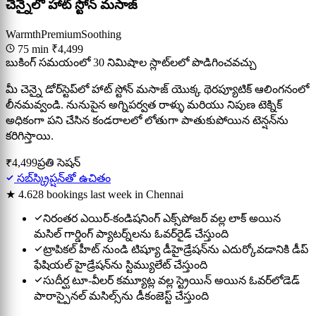
చెన్నైలో హాట్ స్టోన్ మసాజ్
Warmth
Premium
Soothing
75 min
₹4,499
బుకింగ్ సమయంలో 30 నిమిషాల స్లాట్‌లలో పొడిగించవచ్చు
మీ చెన్నై డోర్‌స్టెప్‌లో హాట్ స్టోన్ మసాజ్ యొక్క థెరప్యూటిక్ ఆలింగనంలో
లీనమవ్వండి. నునుపైన అగ్నిపర్వత రాళ్ళు మరియు నిపుణ టెక్నిక్
అధికంగా పని చేసిన కండరాలలో లోతుగా పాతుకుపోయిన టెన్షన్‌ను
కరిగిస్తాయి.
₹4,499
ప్రతి సెషన్
సబ్‌స్క్రిప్షన్‌తో ఉచితం
★ 4.6
28 bookings last week in Chennai
నిరంతర ఎయిర్-కండిషనింగ్ ఎక్స్‌పోజర్ వల్ల లాక్ అయిన
మసిల్ గార్డింగ్ ప్యాటర్న్‌లను ఓవర్‌రైడ్ చేస్తుంది
ట్రాపికల్ హీట్ నుండి టిష్యూ డీహైడ్రేషన్‌ను ఎదుర్కోవడానికి డీప్
ఫేషియల్ హైడ్రేషన్‌ను స్టిమ్యులేట్ చేస్తుంది
సుదీర్ఘ టూ-వీలర్ కమ్యూట్ల వల్ల స్ట్రెయిన్ అయిన ఓవర్‌లోడెడ్
పారాస్పైనల్ మసిల్స్‌ను డీకంజెస్ట్ చేస్తుంది