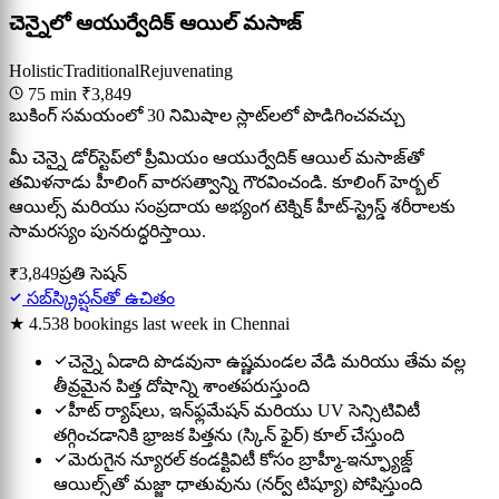
చెన్నైలో ఆయుర్వేదిక్ ఆయిల్ మసాజ్
Holistic
Traditional
Rejuvenating
75 min
₹3,849
బుకింగ్ సమయంలో 30 నిమిషాల స్లాట్‌లలో పొడిగించవచ్చు
మీ చెన్నై డోర్‌స్టెప్‌లో ప్రీమియం ఆయుర్వేదిక్ ఆయిల్ మసాజ్‌తో
తమిళనాడు హీలింగ్ వారసత్వాన్ని గౌరవించండి. కూలింగ్ హెర్బల్
ఆయిల్స్ మరియు సంప్రదాయ అభ్యంగ టెక్నిక్ హీట్-స్ట్రెస్డ్ శరీరాలకు
సామరస్యం పునరుద్ధరిస్తాయి.
₹3,849
ప్రతి సెషన్
సబ్‌స్క్రిప్షన్‌తో ఉచితం
★ 4.5
38 bookings last week in Chennai
చెన్నై ఏడాది పొడవునా ఉష్ణమండల వేడి మరియు తేమ వల్ల
తీవ్రమైన పిత్త దోషాన్ని శాంతపరుస్తుంది
హీట్ ర్యాష్‌లు, ఇన్‌ఫ్లమేషన్ మరియు UV సెన్సిటివిటీ
తగ్గించడానికి భ్రాజక పిత్తను (స్కిన్ ఫైర్) కూల్ చేస్తుంది
మెరుగైన న్యూరల్ కండక్టివిటీ కోసం బ్రాహ్మీ-ఇన్ఫ్యూజ్డ్
ఆయిల్స్‌తో మజ్జా ధాతువును (నర్వ్ టిష్యూ) పోషిస్తుంది