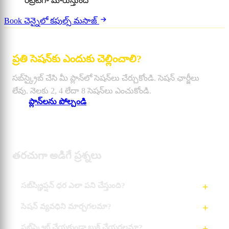
రిట్రీట్‌గా మారుస్తుంది
Book చెన్నైలో కపుల్స్ మసాజ్
ప్రతి సెషన్‌కు ఎందుకు చెల్లించాలి?
సబ్‌స్క్రైబ్ చేసి మీ ప్లాన్‌లో సెషన్‌లు చేర్చుకోండి. సెషన్ ఛార్జీలు
లేవు. నెలకు 2, 4 లేదా 8 సెషన్‌లు ఎంచుకోండి.
ప్లాన్‌లను పోల్చండి
తరచుగా అడిగే ప్రశ్నలు
సబ్‌స్క్రిప్షన్ ధర ఎలా పని చేస్తుంది?
సెషన్ వ్యవధిని మార్చగలమా?
సబ్‌స్క్రైబ్ చేయకుండా బుక్ చేయగలమా?