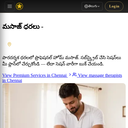
తెలుగు
Login
మసాజ్ ధరలు -
Chennai
, Tamil Nadu
పారదర్శక ధరలలో ప్రొఫెషనల్ హోమ్ మసాజ్. సబ్‌స్క్రైబ్ చేసి సెషన్‌లు
మీ ప్లాన్‌లో చేర్చుకోండి — లేదా సెషన్ వారీగా బుక్ చేయండి.
View Premium Services in Chennai
View massage therapists
in Chennai