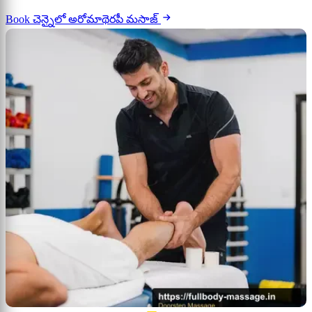
Book చెన్నైలో అరోమాథెరపీ మసాజ్