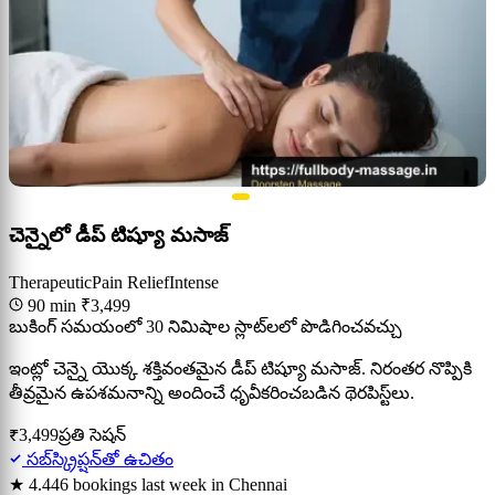
చెన్నైలో డీప్ టిష్యూ మసాజ్
Therapeutic
Pain Relief
Intense
90 min
₹3,499
బుకింగ్ సమయంలో 30 నిమిషాల స్లాట్‌లలో పొడిగించవచ్చు
ఇంట్లో చెన్నై యొక్క శక్తివంతమైన డీప్ టిష్యూ మసాజ్. నిరంతర నొప్పికి
తీవ్రమైన ఉపశమనాన్ని అందించే ధృవీకరించబడిన థెరపిస్ట్‌లు.
₹3,499
ప్రతి సెషన్
సబ్‌స్క్రిప్షన్‌తో ఉచితం
★ 4.4
46 bookings last week in Chennai