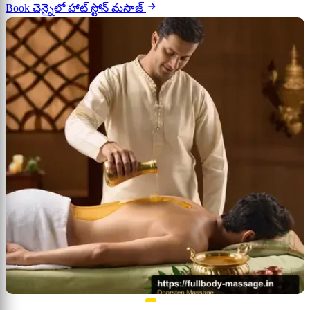
Book చెన్నైలో హాట్ స్టోన్ మసాజ్