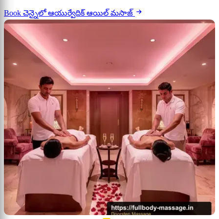
Book చెన్నైలో ఆయుర్వేదిక్ ఆయిల్ మసాజ్